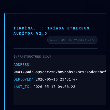
:: Core Analysis: Debug
Grafik Tasarım
Mode Flag Persistence
Bir yanıt yazın
TERMINAL :: TRIADA ETHEREUM
AUDITOR V2.5
E-posta adresiniz yayınlanmayacak.
Gerekli alanlar
*
ile
AUDIT_ID: TRD-9A6660B4CB73
işaretlenmişlerdir
Yorum
*
INFRASTRUCTURE SCAN
ADDRESS:
0xa1490d38a99cac2502b8965b534bc5345dc0ebcf
DEPLOYED:
2026-05-16 23:31:47
LAST_TX:
2026-05-17 04:06:23
Ad
*