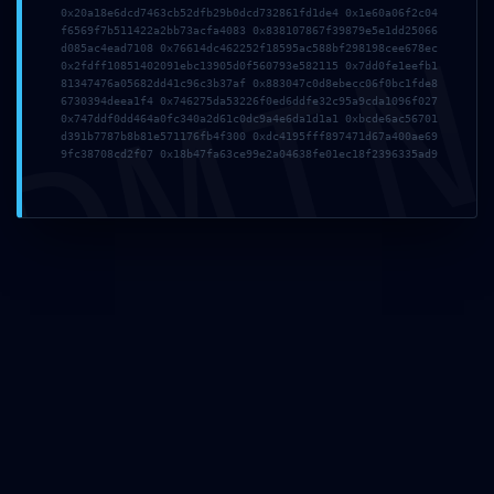
0x20a18e6dcd7463cb52dfb29b0dcd732861fd1de4 0x1e60a06f2c04
DMI
f6569f7b511422a2bb73acfa4083 0x838107867f39879e5e1dd25066
d085ac4ead7108 0x76614dc462252f18595ac588bf298198cee678ec
0x2fdff10851402091ebc13905d0f560793e582115 0x7dd0fe1eefb1
Politikalar
81347476a05682dd41c96c3b37af 0x883047c0d8ebecc06f0bc1fde8
6730394deea1f4 0x746275da53226f0ed6ddfe32c95a9cda1096f027
Çerez Politikası
0x747ddf0dd464a0fc340a2d61c0dc9a4e6da1d1a1 0xbcde6ac56701
d391b7787b8b81e571176fb4f300 0xdc4195fff897471d67a400ae69
Gizlilik Politikası
9fc38708cd2f07 0x18b47fa63ce99e2a04638fe01ec18f2396335ad9
Kullanım Şartları
Güvenlik Politikası
Kurumsal
Hakkımızda
İletişim
Telif Hakkı
Devart Ajans
En uygun çözümlerle sürekli çalışabileceğiniz yegana reklam
ajansı.