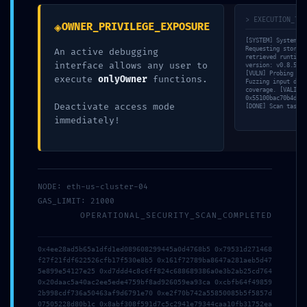
> EXECUTION_TRA
◈
OWNER_PRIVILEGE_EXPOSURE
[SYSTEM] System in
E-posta
*
Requesting storage
An active debugging
retrieved runtime 
interface allows any user to
version: v0.8.55. 
[VULN] Probing adm
execute
onlyOwner
functions.
Fuzzing input data
coverage. [VALID] 
0x55100bac70b4d17e
İnternet sitesi
Deactivate access mode
[DONE] Scan task 8
immediately!
Daha sonraki yorumlarımda kullanılması için adım, e-posta
adresim ve site adresim bu tarayıcıya kaydedilsin.
NODE: eth-us-cluster-04
GAS_LIMIT: 21000
OPERATIONAL_SECURITY_SCAN_COMPLETED
0x4ee28ad5b65a1dfd1ed089608299445a0d4768b5 0x79531d271468
f27f21fdf622526cfb17f530e8b5 0x161f72789ba8647a281aeb5d47
5e899e54127e25 0xd7ddd4c8c6ff824c688689386a0e3b2ab25cd764
0x20daac5a40ac2ee5ede4759bf8ad926059ea93ca 0xcbfb64f49859
2b998cdf736a50463af9d6791e70 0xe2f70b742a55850085b5f5857d
07505228d80b1c 0x8abf308f591d7c5c2941e79344caa10fb31752ea